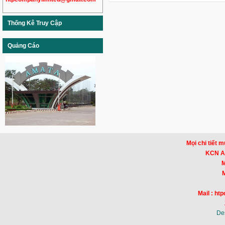
Thống Kê Truy Cập
Quảng Cáo
Mọi chi tiết m
KCN Am
Mr
Mr
Mail : h
De