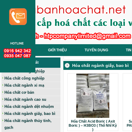
TRANG CHỦ
GIỚI THIỆU
TUYỂN DỤNG
TIN
Các Loại Hoá Chất
Hóa chất ngành giấy, bao bì
Hóa chất nông nghiệp
Hóa chất công nghiệp
Hóa chất ngành xi mạ
Hóa chất cơ bản
Hóa chất ngành cao su
Hóa chất ngành dệt nhuộm
Hóa chất ngành giấy, bao bì
Hóa chất ngành thủy tinh,
Hóa Chất Acid Boric ( Axit
S
Boric ) – H3BO3 ( Thổ Nhĩ Kỳ
PA
gạch
)