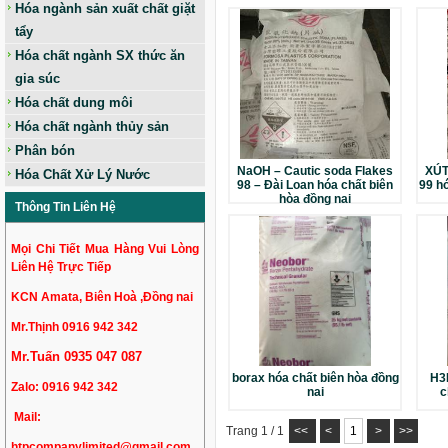
Hóa ngành sản xuất chất giặt
tẩy
Hóa chất ngành SX thức ăn
gia súc
Hóa chất dung môi
Hóa chất ngành thủy sản
Phân bón
NaOH – Cautic soda Flakes
XÚT
Hóa Chất Xử Lý Nước
98 – Đài Loan hóa chất biên
99 hó
hòa đồng nai
Thông Tin Liên Hệ
Mọi Chi Tiết Mua Hàng Vui Lòng
Liên Hệ Trực Tiếp
KCN Amata, Biên Hoà ,Đồng nai
Mr.Thịnh 0916 942 342
Mr.Tuấn 0935 047 087
borax hóa chất biên hòa đồng
H3
Zalo:
0916 942 342
nai
c
Mail:
Trang 1 / 1
<<
<
1
>
>>
htpcompanylimited@gmail.com