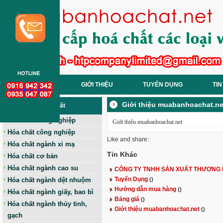
TRANG CHỦ
GIỚI THIỆU
TUYỂN DỤNG
TIN
Giới thiệu muabanhoachat.ne
Các Loại Hoá Chất
Hóa chất nông nghiệp
Giới thiệu muabanhoachat.net
Hóa chất công nghiệp
Like and share:
Hóa chất ngành xi mạ
Tin Khác
Hóa chất cơ bản
Hóa chất ngành cao su
CÔNG TY TNHH SẢN XUẤT THƯƠNG M
Tuyển Dụng
Hóa chất ngành dệt nhuộm
()
Hướng dẫn mua hàng
()
Hóa chất ngành giấy, bao bì
Bảng giá
()
Hóa chất ngành thủy tinh,
Giới thiệu muabanhoachat.net
()
gạch