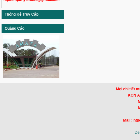
Thống Kê Truy Cập
Quảng Cáo
Mọi chi tiết m
KCN Am
Mr
Mr
Mail : h
De