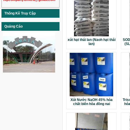
Thống Kê Truy Cập
Quảng Cáo
xút hạt thái lan (Naoh hạt thái
SOD
lan)
(S
Xút Nước NaOH 45% hóa
Tri
chất biên hòa đồng nai
hóa