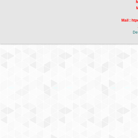
Mr
Mr
Mail : h
De