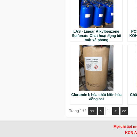
LAS - Linear Alkylbenzene
PO
Sulfonate-Chất hoạt động bề
KOH 
mặt xà phòng
Cloramin b hóa chất biên hòa
Chất
đồng nai
Trang 1 / 1
<<
<
1
>
>>
Mọi chi tiết m
KCN Am