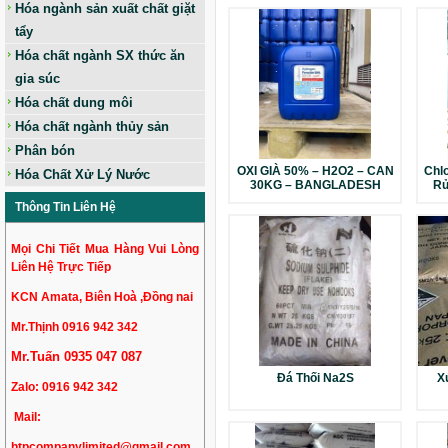
Hóa ngành sản xuất chất giặt
tẩy
Hóa chất ngành SX thức ăn
gia súc
Hóa chất dung môi
Hóa chất ngành thủy sản
Phân bón
OXI GIÀ 50% – H2O2 – CAN
Chlo
Hóa Chất Xử Lý Nước
30KG – BANGLADESH
Rử
Thông Tin Liên Hệ
Mọi Chi Tiết Mua Hàng Vui Lòng
Liên Hệ Trực Tiếp
KCN Amata, Biên Hoà ,Đồng nai
Mr.Thịnh 0916 942 342
Mr.Tuấn 0935 047 087
Đá Thối Na2S
X
Zalo:
0916 942 342
Mail:
htpcompanylimited@gmail.com