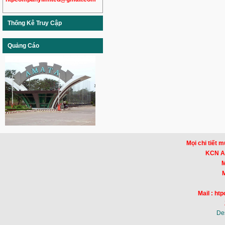
Thống Kê Truy Cập
Quảng Cáo
Mọi chi tiết m
KCN Am
Mr
Mr
Mail : h
De