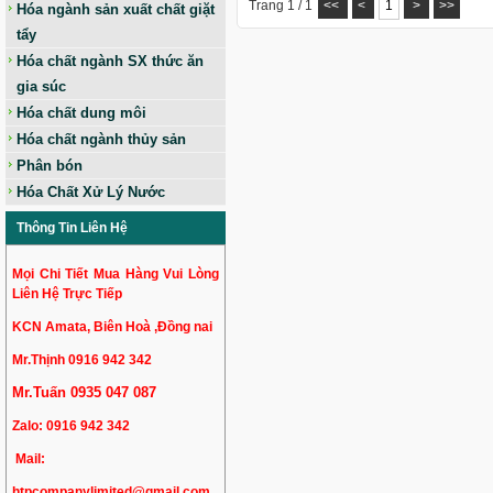
Trang 1 / 1
<<
<
1
>
>>
Hóa ngành sản xuất chất giặt
tẩy
Hóa chất ngành SX thức ăn
gia súc
Hóa chất dung môi
Hóa chất ngành thủy sản
Phân bón
Hóa Chất Xử Lý Nước
Thông Tin Liên Hệ
Mọi Chi Tiết Mua Hàng Vui Lòng
Liên Hệ Trực Tiếp
KCN Amata, Biên Hoà ,Đồng nai
Mr.Thịnh 0916 942 342
Mr.Tuấn 0935 047 087
Zalo:
0916 942 342
Mail:
htpcompanylimited@gmail.com