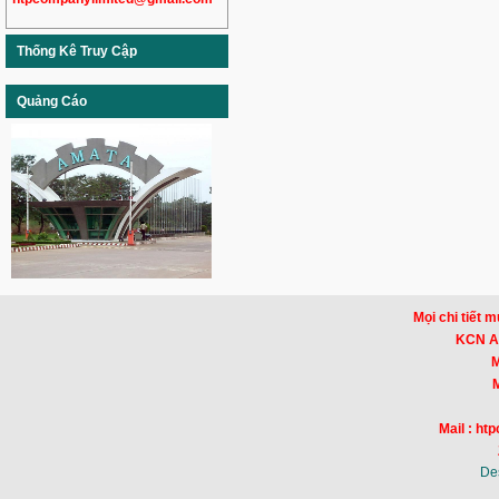
Thống Kê Truy Cập
Quảng Cáo
Mọi chi tiết m
KCN Am
Mr
Mr
Mail : h
De