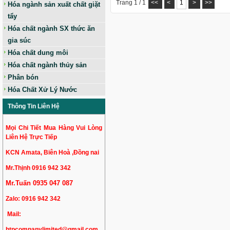
Trang 1 / 1
<<
<
1
>
>>
Hóa ngành sản xuất chất giặt
tẩy
Hóa chất ngành SX thức ăn
gia súc
Hóa chất dung môi
Hóa chất ngành thủy sản
Phân bón
Hóa Chất Xử Lý Nước
Thông Tin Liên Hệ
Mọi Chi Tiết Mua Hàng Vui Lòng
Liên Hệ Trực Tiếp
KCN Amata, Biên Hoà ,Đồng nai
Mr.Thịnh 0916 942 342
Mr.Tuấn 0935 047 087
Zalo:
0916 942 342
Mail:
htpcompanylimited@gmail.com