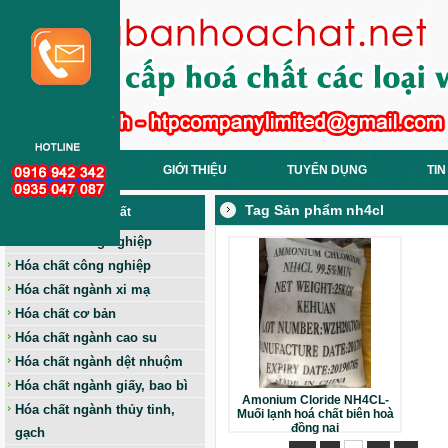
TRANG CHỦ
GIỚI THIỆU
TUYỂN DỤNG
TIN
Tag Sản phẩm nh4cl
Các Loại Hoá Chất
Hóa chất nông nghiệp
Hóa chất công nghiệp
Hóa chất ngành xi mạ
Hóa chất cơ bản
Hóa chất ngành cao su
Hóa chất ngành dệt nhuộm
Hóa chất ngành giấy, bao bì
Amonium Cloride NH4CL-
Hóa chất ngành thủy tinh,
Muối lạnh hoá chất biên hoà
đồng nai
gạch