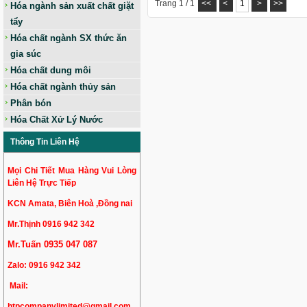
Trang 1 / 1
<<
<
1
>
>>
Hóa ngành sản xuất chất giặt
tẩy
Hóa chất ngành SX thức ăn
gia súc
Hóa chất dung môi
Hóa chất ngành thủy sản
Phân bón
Hóa Chất Xử Lý Nước
Thông Tin Liên Hệ
Mọi Chi Tiết Mua Hàng Vui Lòng
Liên Hệ Trực Tiếp
KCN Amata, Biên Hoà ,Đồng nai
Mr.Thịnh 0916 942 342
Mr.Tuấn 0935 047 087
Zalo:
0916 942 342
Mail:
htpcompanylimited@gmail.com