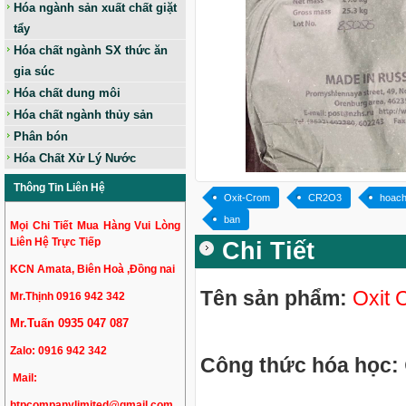
Hóa ngành sản xuất chất giặt
tẩy
Hóa chất ngành SX thức ăn
gia súc
Hóa chất dung môi
Hóa chất ngành thủy sản
Phân bón
Hóa Chất Xử Lý Nước
Thông Tin Liên Hệ
Oxit-Crom
CR2O3
hoach
ban
Mọi Chi Tiết Mua Hàng Vui Lòng
Liên Hệ Trực Tiếp
Chi Tiết
KCN Amata, Biên Hoà ,Đồng nai
Tên sản phẩm:
Oxit
Mr.Thịnh 0916 942 342
Mr.Tuấn 0935 047 087
Zalo:
0916 942 342
Công thức hóa học:
Mail:
htpcompanylimited@gmail.com