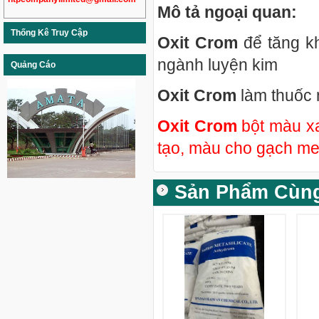
Mô tả ngoại quan:
Thống Kê Truy Cập
Oxit Crom
để tăng k
ngành luyện kim
Quảng Cáo
Oxit Crom
làm thuốc
Oxit Crom
bột màu x
tạo, màu cho gạch m
Sản Phẩm Cùn