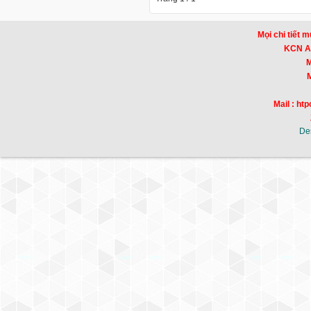
Mọi chi tiết m
KCN Am
Mr
Mr
Mail : h
De