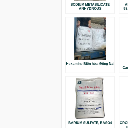
SODIUM METASILICATE
A
ANHYDROUS
98
Hexamine Biên hòa ,Đồng Nai
Car
BARIUM SULFATE, BASO4
CRO
c