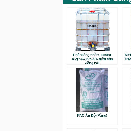
Phèn lỏng nhôm sunfat
MEN
Al2(SO4)3 5-8% biên hòa
THẢ
đồng nai
PAC Ấn Độ (Vàng)