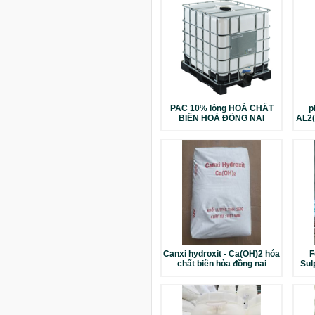
PAC 10% lỏng HOÁ CHẤT
p
BIÊN HOÀ ĐỒNG NAI
AL2(
Canxi hydroxit - Ca(OH)2 hóa
F
chất biên hòa đồng nai
Sul