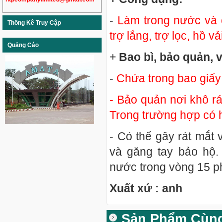
-
Làm trong nước và c
Thống Kê Truy Cập
trợ lắng, trợ lọc, hồ vải
Quảng Cáo
+
Bao bì, bảo quản, 
-
Chứa trong bao giấy 
- Bảo quản nơi khô r
Trong trường hợp có 
- Có thể gây rát mắt 
và găng tay bảo hộ.
nước trong vòng 15 ph
Xuất xứ : anh
Sản Phẩm Cùn