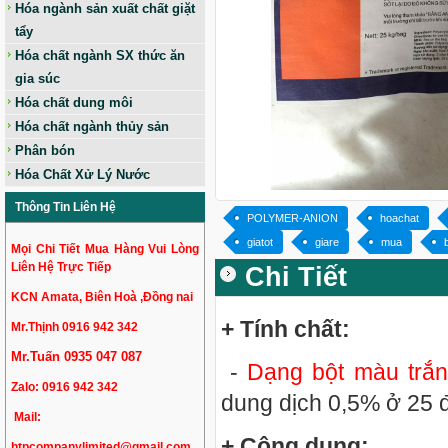
Hóa ngành sản xuất chất giặt
tẩy
Hóa chất ngành SX thức ăn
gia súc
Hóa chất dung môi
Hóa chất ngành thủy sản
Phân bón
Hóa Chất Xử Lý Nước
Thông Tin Liên Hệ
POLYMER-ANION
hoachat
giatot
giare
mua
Mọi Chi Tiết Mua Hàng Vui Lòng
Liên Hệ Trực Tiếp
Chi Tiết
KCN Amata, Biên Hoà ,Đồng nai
+ Tính chất:
Mr.Thịnh 0916 942 342
Mr.Tuấn 0935 047 087
-
Dạng bột màu trắn
Zalo:
0916 942 342
dung dịch 0,5% ở 25 độ
Mail:
+ Công dụng:
htpcompanylimited@gmail.com