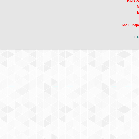
KCN Am
Mr
Mr
Mail : h
De