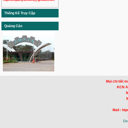
Thống Kê Truy Cập
Quảng Cáo
Mọi chi tiết m
KCN Am
Mr
Mr
Mail : h
De