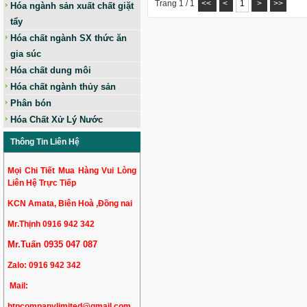
Trang 1 / 1
<<
<
1
>
>>
Hóa ngành sản xuất chất giặt
tẩy
Hóa chất ngành SX thức ăn
gia súc
Hóa chất dung môi
Hóa chất ngành thủy sản
Phân bón
Hóa Chất Xử Lý Nước
Thông Tin Liên Hệ
Mọi Chi Tiết Mua Hàng Vui Lòng
Liên Hệ Trực Tiếp
KCN Amata, Biên Hoà ,Đồng nai
Mr.Thịnh 0916 942 342
Mr.Tuấn 0935 047 087
Zalo:
0916 942 342
Mail:
htpcompanylimited@gmail.com