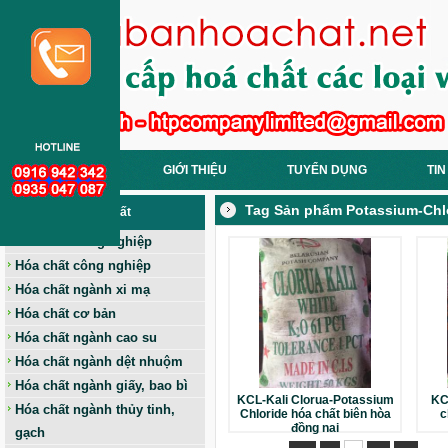
TRANG CHỦ
GIỚI THIỆU
TUYỂN DỤNG
TIN
Tag Sản phẩm Potassium-Chl
Các Loại Hoá Chất
Hóa chất nông nghiệp
Hóa chất công nghiệp
Hóa chất ngành xi mạ
Hóa chất cơ bản
Hóa chất ngành cao su
Hóa chất ngành dệt nhuộm
Hóa chất ngành giấy, bao bì
KCL-Kali Clorua-Potassium
KCL
Hóa chất ngành thủy tinh,
Chloride hóa chất biên hòa
c
đồng nai
gạch