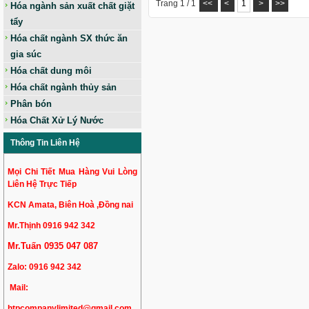
Trang 1 / 1
<<
<
1
>
>>
Hóa ngành sản xuất chất giặt
tẩy
Hóa chất ngành SX thức ăn
gia súc
Hóa chất dung môi
Hóa chất ngành thủy sản
Phân bón
Hóa Chất Xử Lý Nước
Thông Tin Liên Hệ
Mọi Chi Tiết Mua Hàng Vui Lòng
Liên Hệ Trực Tiếp
KCN Amata, Biên Hoà ,Đồng nai
Mr.Thịnh 0916 942 342
Mr.Tuấn 0935 047 087
Zalo:
0916 942 342
Mail:
htpcompanylimited@gmail.com