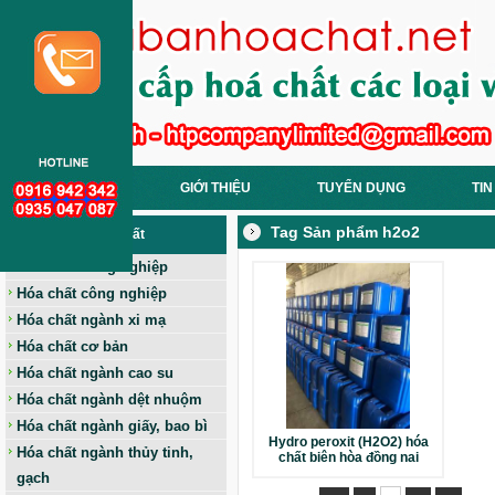
TRANG CHỦ
GIỚI THIỆU
TUYỂN DỤNG
TIN
Tag Sản phẩm h2o2
Các Loại Hoá Chất
Hóa chất nông nghiệp
Hóa chất công nghiệp
Hóa chất ngành xi mạ
Hóa chất cơ bản
Hóa chất ngành cao su
Hóa chất ngành dệt nhuộm
Hóa chất ngành giấy, bao bì
Hydro peroxit (H2O2) hóa
Hóa chất ngành thủy tinh,
chất biên hòa đồng nai
gạch