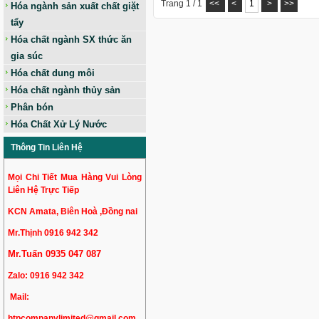
Trang 1 / 1
<<
<
1
>
>>
Hóa ngành sản xuất chất giặt
tẩy
Hóa chất ngành SX thức ăn
gia súc
Hóa chất dung môi
Hóa chất ngành thủy sản
Phân bón
Hóa Chất Xử Lý Nước
Thông Tin Liên Hệ
Mọi Chi Tiết Mua Hàng Vui Lòng
Liên Hệ Trực Tiếp
KCN Amata, Biên Hoà ,Đồng nai
Mr.Thịnh 0916 942 342
Mr.Tuấn 0935 047 087
Zalo:
0916 942 342
Mail:
htpcompanylimited@gmail.com