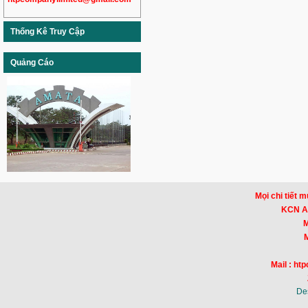
Thống Kê Truy Cập
Quảng Cáo
Mọi chi tiết m
KCN Am
Mr
Mr
Mail : h
De