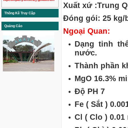
Xuất xứ :Trung 
Thống Kê Truy Cập
Đóng gói: 25 kg/
Quảng Cáo
Ngoại Quan:
Dạng tinh thể
nước.
Thành phần k
MgO 16.3% m
Độ PH 7
Fe ( Sắt ) 0.
Cl ( Clo ) 0.0