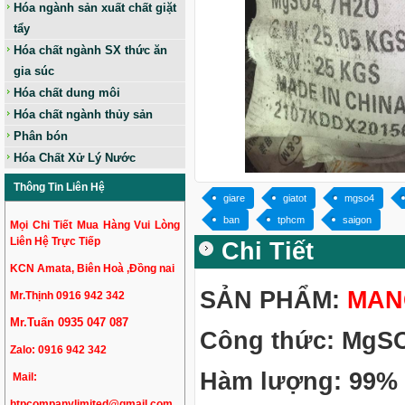
Hóa ngành sản xuất chất giặt
tẩy
Hóa chất ngành SX thức ăn
gia súc
Hóa chất dung môi
Hóa chất ngành thủy sản
Phân bón
Hóa Chất Xử Lý Nước
Thông Tin Liên Hệ
giare
giatot
mgso4
ban
tphcm
saigon
Mọi Chi Tiết Mua Hàng Vui Lòng
Liên Hệ Trực Tiếp
Chi Tiết
KCN Amata, Biên Hoà ,Đồng nai
SẢN PHẨM:
MAN
Mr.Thịnh 0916 942 342
Mr.Tuấn 0935 047 087
Công thức: MgS
Zalo:
0916 942 342
Hàm lượng: 99%
Mail:
htpcompanylimited@gmail.com