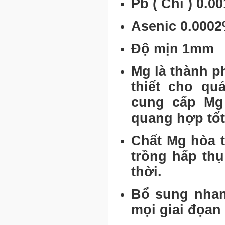
Pb ( Chì ) 0.
Asenic 0.000
Độ mịn 1mm
Mg là thành ph
thiết cho qu
cung cấp Mg 
quang hợp tốt
Chất Mg hòa 
trồng hấp thụ
thời.
Bổ sung nhan
mọi giai đọan 