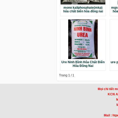
mono kaliphosphate(mkp)
mgs
hóa chất biên hòa đồng nai
hóa
Ure Ninh Bình Hóa Chất Biên
ure 
Hòa Đồng Nai
Trang 1 / 1
Mọi chi tiết m
KCN Am
Mr
Mr
Mail : h