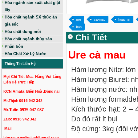
Hóa ngành sản xuất chất giặt
tẩy
Hóa chất ngành SX thức ăn
ure
ca-mau
hoachat
gia súc
ban
Hóa chất dung môi
Chi Tiết
Hóa chất ngành thủy sản
Phân bón
Ure cà mau
Hóa Chất Xử Lý Nước
Thông Tin Liên Hệ
Hàm lượng Nitơ: lớn
Mọi Chi Tiết Mua Hàng Vui Lòng
Hàm lượng Biuret: n
Liên Hệ Trực Tiếp
Hàm lượng nước: nhỏ
KCN Amata, Biên Hoà ,Đồng nai
Hàm lương formalde
Mr.Thịnh 0916 942 342
Kích thước hạt: 2 –
Mr.Tuấn 0935 047 087
Do đó rất ít bụi
Zalo:
0916 942 342
Độ cứng: 3kg (đối vớ
Mail:
htpcompanylimited@gmail.com