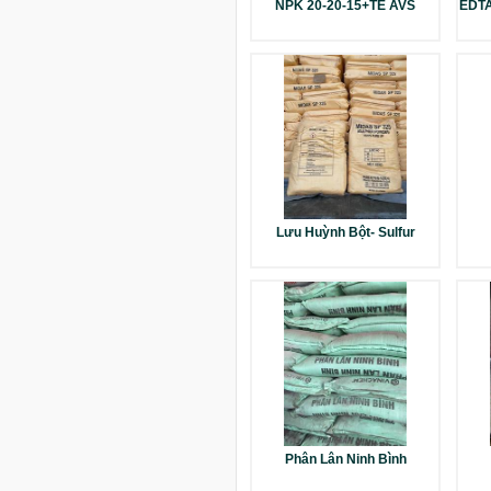
NPK 20-20-15+TE AVS
EDTA
Lưu Huỳnh Bột- Sulfur
Phân Lân Ninh Bình