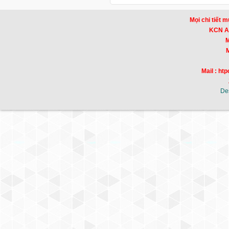
Mọi chi tiết m
KCN Am
Mr
Mr
Mail : h
De