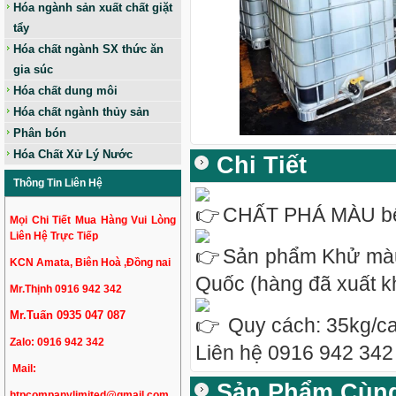
Hóa ngành sản xuất chất giặt
tẩy
Hóa chất ngành SX thức ăn
gia súc
Hóa chất dung môi
Hóa chất ngành thủy sản
Phân bón
Hóa Chất Xử Lý Nước
Chi Tiết
Thông Tin Liên Hệ
CHẤT PHÁ MÀU
bê
Mọi Chi Tiết Mua Hàng Vui Lòng
Liên Hệ Trực Tiếp
Sản phẩm Khử màu
KCN Amata, Biên Hoà ,Đồng nai
Quốc (hàng đã xuất k
Mr.Thịnh 0916 942 342
Mr.Tuấn 0935 047 087
Quy cách: 35kg/ca
Zalo:
0916 942 342
Liên hệ 0916 942 34
Mail:
Sản Phẩm Cùn
htpcompanylimited@gmail.com