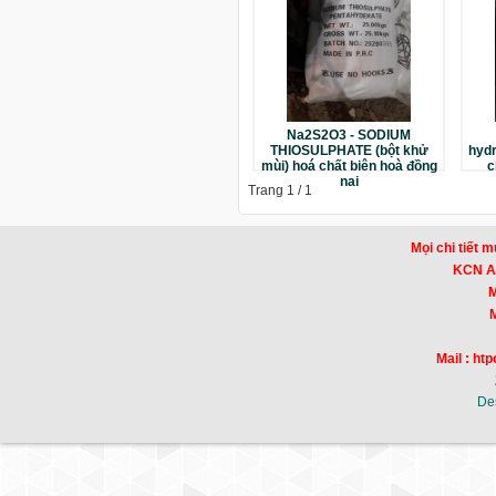
Na2S2O3 - SODIUM
THIOSULPHATE (bột khử
hydr
mùi) hoá chất biên hoà đồng
c
nai
Trang 1 / 1
Mọi chi tiết m
KCN Am
Mr
Mr
Mail : h
De